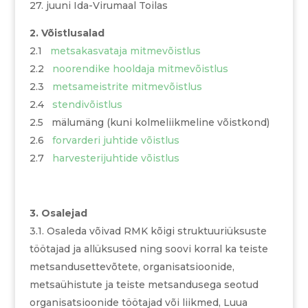
27. juuni Ida-Virumaal Toilas
2. Võistlusalad
2.1
metsakasvataja mitmevõistlus
2.2
noorendike hooldaja mitmevõistlus
2.3
metsameistrite mitmevõistlus
2.4
stendivõistlus
2.5 mälumäng (kuni kolmeliikmeline võistkond)
2.6
forvarderi juhtide võistlus
2.7
harvesterijuhtide võistlus
3. Osalejad
3.1. Osaleda võivad RMK kõigi struktuuriüksuste
töötajad ja allüksused ning soovi korral ka teiste
metsandusettevõtete, organisatsioonide,
metsaühistute ja teiste metsandusega seotud
organisatsioonide töötajad või liikmed, Luua