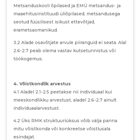
Metsanduskooli õpilased ja EMÜ metsandus- ja
maaehitusinstituudi üliõpilased, metsandusega
seotud füüsilisest isikust ettevõtjad,
erametsaomanikud.
3.2 Alade osavõtjate arvule piiranguid ei seata. Alal
2.6-2.7 peab olema vastav kutsetunnistus või
töökogemus.
4. Võistkondlik arvestus
4.1 Aladel 2.1-2.5 peetakse nii individuaal kui
meeskondlikku arvestust, aladel 2.6-2.7 ainult
individuaalarvestust.
4.2 Üks RMK struktuuriüksus võib välja panna
mitu võistkonda või konkreetse võistlusala
esindajat.