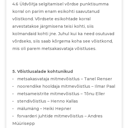
4.6 Üldvõitja selgitamisel võrdse punktisumma
korral on parim enam esikohti saavutanud
võistkond. Võrdsete esikohtade korral
arvestatakse järgmisena teisi kohti, siis
kolmandaid kohti jne. Juhul kui ka need osutuvad
võrdseks, siis saab kõrgema koha see võistkond,
mis oli parem metsakasvataja võistluses.
5. Võistlusalade kohtunikud
• metsakasvataja mitmevõistlus – Tanel Renser
• noorendike hooldaja mitmevõistlus – Ilmar Paal
• metsameistrite mitmevõistlus – Tõnu Eller
• stendivõistlus – Henno Kallas
• mälumäng – Heiki Hepner
• forvarderi juhtide mitmevõistlus – Andres
Müürisepp