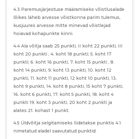
4.3 Paremusjärjestuse määramiseks võistlusalade
lõikes läheb arvesse võistkonna parim tulemus,
kusjuures arvesse mitte minevad võistlejad
hoiavad kohapunkte kinni.
4.4 Ala võitja saab 25 punkti, II koht 22 punkti, III
koht 20 punkti ; 4. koht 18 punkti; 5. koht 17
punkti; 6. koht 16 punkti, 7. koht 15 punkti , 8.
koht 14 punkti, 9. koht 13 punkti, 10. koht 12
punkti, 11. koht 11 punkti, 12 koht 10 punkti, 13.
koht 9 punkti, 14. koht 8 punkti, 15 koht 7 punkti,
16. koht 6 punkti, 17. koht 5 punkti, 18. koht 4
punkti 19. koht 3 punkti, 20 koht 2 punkti ja
alates 21. kohast 1 punkt.
4.5 Üldvõitja selgitamiseks liidetakse punktis 4.1
nimetatud aladel saavutatud punktid.