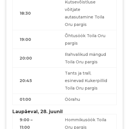
Kutsevõistluse
võitjate
18:30
autasutamine Toila
Oru pargis
Õhtusöök Toila Oru
19:00
pargis
Rahvalikud mängud
20:00
Toila Oru pargis
Tants ja trall,
20:45
esinevad Kukerpillid
Toila Oru pargis
01:00
Öörahu
Laupäeval, 28. juunil
9:00 –
Hommikusöök Toila
11:00
Oru pargis