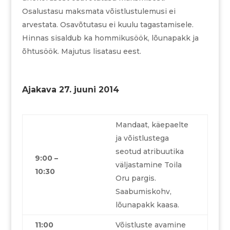
Osalustasu maksmata võistlustulemusi ei
arvestata. Osavõtutasu ei kuulu tagastamisele.
Hinnas sisaldub ka hommikusöök, lõunapakk ja
õhtusöök. Majutus lisatasu eest.
Ajakava 27. juuni 2014
Mandaat, käepaelte
ja võistlustega
seotud atribuutika
9:00 –
väljastamine Toila
10:30
Oru pargis.
Saabumiskohv,
lõunapakk kaasa.
11:00
Võistluste avamine