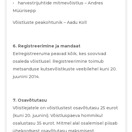
• harvestrijuhtide mitmevõistlus – Andres
Müürisepp
Võistluste peakohtunik – Aadu Koll
6. Registreerimine ja mandaat
Eelregistreeruma peavad kõik, kes soovivad
osaleda võistlusel. Registreerimine toimub
metsanduse kutsevõistkuste veebilehel kuni 20.
juunini 2014.
7. Osavõtutasu
Võistlejatele on võistlustest osavõtutasu 25 eurot
(kuni 20. juunini). Võistluspäeva hommikul
osalustasu 35 eurot. Mitmel alal osalemisel piisab
ühekordsest osavõtutasu maksmisest.