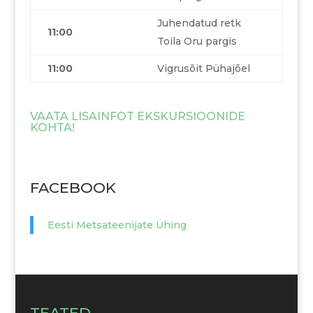
Juhendatud retk
11:00
Toila Oru pargis
11:00
Vigrusõit Pühajõel
VAATA LISAINFOT EKSKURSIOONIDE
KOHTA!
FACEBOOK
Eesti Metsateenijate Ühing
TEATED