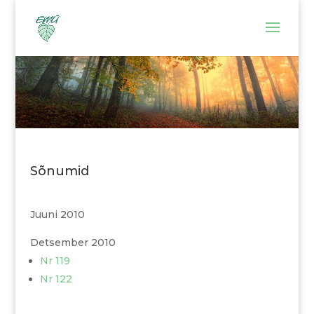
Sõnumid
Juuni 2010
Detsember 2010
N
r 119
Nr 122