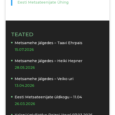
Eesti Metsateenijate Ühing
TEATED
Metsamehe jälgedes – Taavi Ehrpais
15.07.2026
Metsamehe jälgedes – Heiki Hepner
28.05.2026
Metsamehe jälgedes – Veiko uri
13.04.2026
Eesti Metsateenijate üldkogu – 11.04
26.03.2026
Kalapüügivõistlus Peipsi järvel 07.03.2026