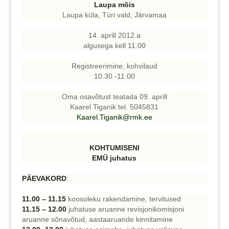
Laupa mõis
Laupa küla, Türi vald, Järvamaa
14. aprill 2012.a
algusega kell 11.00
Registreerimine, kohvilaud
10.30 -11.00
Oma osavõtust teatada 09. aprill
Kaarel Tiganik tel. 5045831
Kaarel.Tiganik@rmk.ee
KOHTUMISENI
EMÜ juhatus
PÄEVAKORD
:
11.00 – 11.15
koosoleku rakendamine, tervitused
11.15 – 12.00
juhatuse aruanne revisjonikomisjoni
aruanne sõnavõtud, aastaaruande kinnitamine