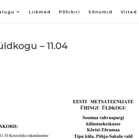
alugu
Liikmed
Põhikiri
Sõnumid
Viited
üldkogu – 11.04