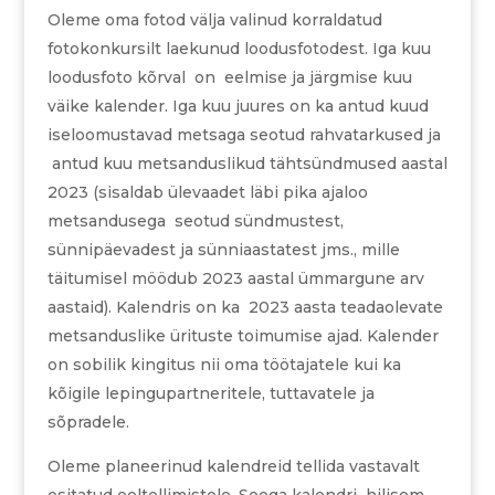
Oleme oma fotod välja valinud korraldatud
fotokonkursilt laekunud loodusfotodest. Iga kuu
loodusfoto kõrval on eelmise ja järgmise kuu
väike kalender. Iga kuu juures on ka antud kuud
iseloomustavad metsaga seotud rahvatarkused ja
antud kuu metsanduslikud tähtsündmused aastal
2023 (sisaldab ülevaadet läbi pika ajaloo
metsandusega seotud sündmustest,
sünnipäevadest ja sünniaastatest jms., mille
täitumisel möödub 2023 aastal ümmargune arv
aastaid). Kalendris on ka 2023 aasta teadaolevate
metsanduslike ürituste toimumise ajad. Kalender
on sobilik kingitus nii oma töötajatele kui ka
kõigile lepingupartneritele, tuttavatele ja
sõpradele.
Oleme planeerinud kalendreid tellida vastavalt