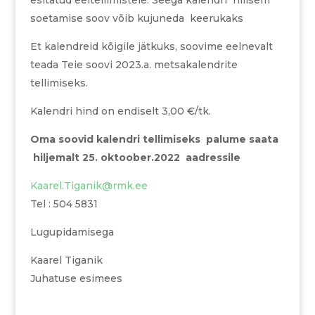
esitatud eeltellimistele. Seega kalendri hilisem
soetamise soov võib kujuneda keerukaks
Et kalendreid kõigile jätkuks, soovime eelnevalt
teada Teie soovi 2023.a. metsakalendrite
tellimiseks.
Kalendri hind on endiselt 3,00 €/tk.
Oma soovid kalendri tellimiseks palume saata
hiljemalt 25. oktoober.2022 aadressile
Kaarel.Tiganik@rmk.ee
Tel : 504 5831
Lugupidamisega
Kaarel Tiganik
Juhatuse esimees