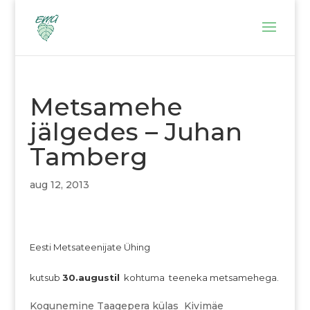
Metsamehe
jälgedes – Juhan
Tamberg
aug 12, 2013
Eesti Metsateenijate Ühing
kutsub
30.augustil
kohtuma teeneka metsamehega.
Kogunemine Taagepera külas Kivimäe